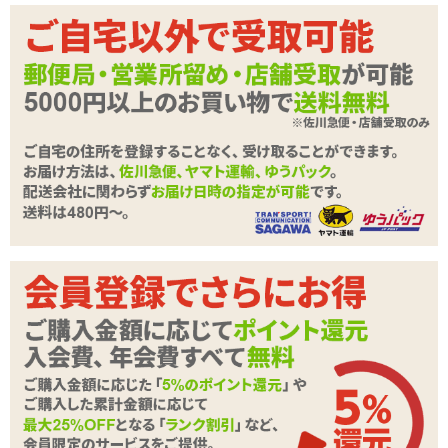
強制的に開口と舌の不自由さを同時に味わうことができる「調教 口
枷 -開口Wリング-」。 長時間お口を開くのが苦手な方には少し辛い
かも知れません。 ボールギャグなど口を開くグッズが好きな方や慣
首枷
口枷 -開口Wリング-
れている方にオススメなグッズです。
丸見えのお口の中に指や、ディルドなどを入れてみたり。 垂れてく
るヨダレを見て楽しんだりと、お口周りの羞恥プレイがお好きな方
には最適。
「調教 首枷」
などと組み合わせれば、 さらにムード満
点。お手元に小道具がある方は併用してもよいですね。 もちろん単
独でも充分にお使いいただけますので、みなさまのSMライフにお役
口枷 -短小陰茎-
貞操帯 -女-
立てくださいませ。
貞操帯 -男-
吸盤付き手枷