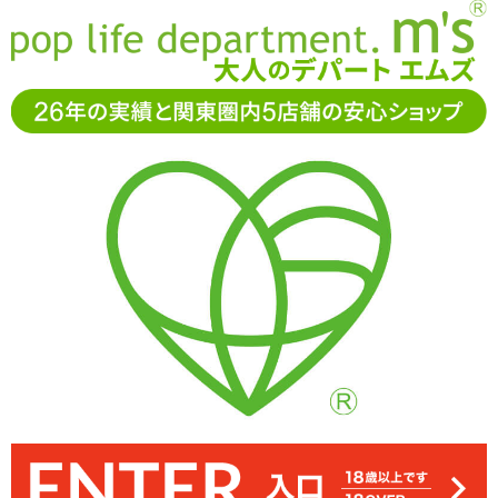
お電話でもご注文・ご相談可能です。お気軽に
0120-361-969
11-15時まで受付（土日
祝休）
アダルトグッズ通販「エムズ」TOP
SMグッズ
口枷・猿ぐつ
わ
調教 口枷 -開口Wリング-
調教 口枷 -開口Wリング-
4.00
レビューを見る（2）
手前と奥2個のリングで口を開きます。大きなリングでは唇など口元
本格的な雰囲気のフェイクレザー素材。裏側はベルベット調の柔ら
奥の小さなリングで舌を押さえることで口の中がよく見え、口の自
口の中がよく見える羞恥系開口口枷「調教 口枷 -開口Wリング-」
由を奪います ※サイズはエムズ実測値です
を強制開口 ※サイズはエムズ実測値です
かな質感です
41%OFF