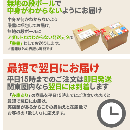
ピンク色の口腔粘膜。
『A-ONE』
より、 口を開かせつつ自由を奪
う「調教 口枷 -開口Wリング-」を入荷しました。 奥までたっぷりと
口内を視姦してしまいましょう。
ベルト部分は雰囲気のあるフェイクレザー素材。 外側にはツヤとレ
ザー風の型押し加工、内側は柔らかく肌に当たるベルベトット調に
なっています。 ベルト長はおよそ58cmほど、ベルト穴が11個つい
ているのでサイズに合わせて調節してお使いいただけます。
続きを読む
お口に入る銀色のリングはひんやりしたステンレス製。 直径およそ
3cmの小さなリングと4.5cmの大きなリングが手前と奥に立体的に
絶対服従のハードプレイ
が楽しめるSMグッズシリー
繋がっています。 奥行きは約3.8cmで大リングで唇を開きつつ小リ
ズ
ングで舌を押さえ、 口の中がよく見えるようになっています。
調教 シリーズ
リング表面は滑らかで舌や口腔内に引っかかるようなことはありま
せんが、 硬質なステンレス製なので噛んだり強く歯を立てたりしな
いようにしてください。 リングとベルトを取り外すことはできませ
ん。