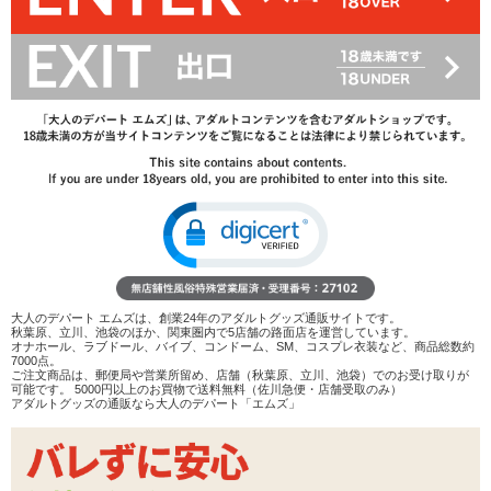
1,045
円(税込)
1,760円(税込)
→
レビューを見る
検討リストへ追加
レビューを書く
商品へのお問い合わせ
数量：
カートに入れる
在庫状況：
即納
商品説明
大人のデパート エムズは、創業24年のアダルトグッズ通販サイトです。
ココがポイント
秋葉原、立川、池袋のほか、関東圏内で5店舗の路面店を運営しています。
オナホール、ラブドール、バイブ、コンドーム、SM、コスプレ衣装など、商品総数約
✓
Wリングでお口の中がよく見える開口口枷
7000点。
ご注文商品は、郵便局や営業所留め、店舗（秋葉原、立川、池袋）でのお受け取りが
✓
雰囲気のあるフェイクレザー素材のベルトです
可能です。 5000円以上のお買物で送料無料（佐川急便・店舗受取のみ）
アダルトグッズの通販なら大人のデパート「エムズ」
✓
ひんやりしたステンレス製の硬質なリング、口枷に慣れ
ている方向け
いざ覗き込まれるとまるで性器を見られるような恥ずかしさのある