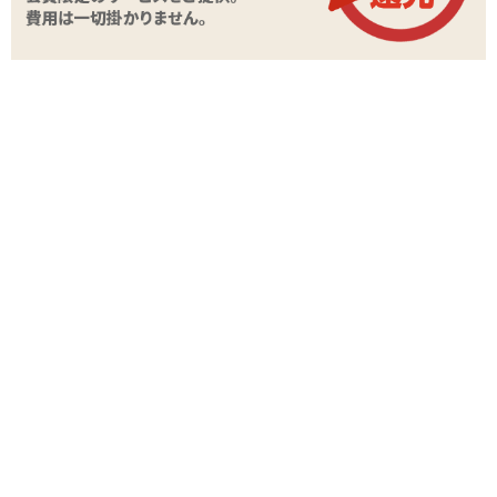
吸盤付き足枷
Wペニスバンド
ボール付き口枷
鈴付き首枷