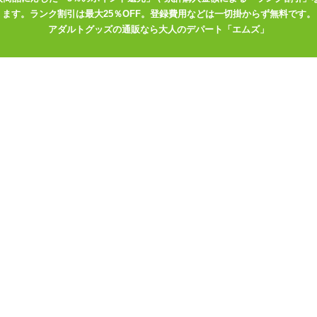
ます。ランク割引は最大25％OFF。登録費用などは一切掛からず無料です。
フです。 また長押しでもオフにすることが可能です。
アダルトグッズの通販なら大人のデパート「エムズ」
動で、 強さを上げても極端に強くはならないもののくすぐるような刺
mと長めのスティックローターなので、 ローター着脱型のグッズながらも
所に振動が集中して 挿入部分や会陰部先端への振動の伝わりは控えめ
激は振動より凹凸の刺激を楽しむようにするほうがよさそうです。
どの生活音に紛れさせてしまえるぐらいです。 夜間帯などの静かな時
ますので、 お布団を被ったり身体に密着させるようにして使うことを
ターを取り出してしまえば挿入部分を丸洗いすることも可能です。 使
ン部分が濡れないようお気をつけください。 スティックローターが取
ている穴を少し広げて空気を入れるようにしながらゆっくりと引き出し