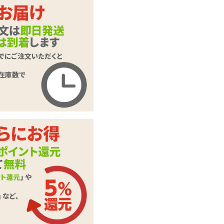
商品名
プロクト ティップ
商品コード
TOY-9902304
メーカー価
3,300
円(税込)
格
購入価格
1,980
円(税込)
ポイント
90P
カテゴリ
前立腺グッズ
70db(未起動時 40d
音の大きさ
b)
テスト用単4電池×1
付属品
本
この商品について問い合わせ