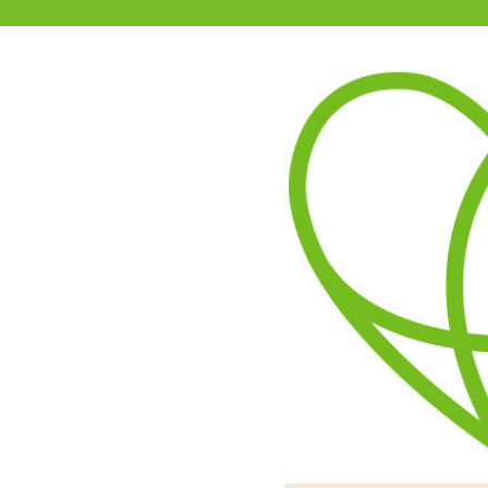
11-15時まで受付
0120-361-969
(土日祝休)
商品を探す
ヘルプ
アダルトグッズ通販「エムズ」TOP
プロクト ティップ
3.33
レビューを見る（3）
うねるような波打つボディの
傘の柄のようにくるっと巻
動作は単4電池を1本使い
ボタンひとつで簡単
先端が細いので