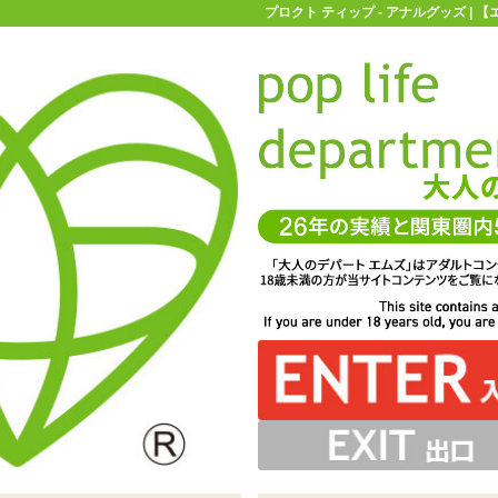
プロクト ティップ - アナルグッズ |
お買い物ガイド
お問い合わせ
マ
アナルグッズ
前立腺グッズ
プロクト ティップ
前立腺ローター「プロクト ティップ」 ※サイズはエムズ
いた持ち手が特徴的。プッシュするように会陰にあたりま
ます。電池ボックス内の紙は取り出さずにお使いください
に操作できるスティックローター。着脱可能です
奥までもぐりこみ、腸の広範囲を刺激します
実測値です
す