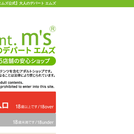
 【エムズ公式】大人のデパート エムズ
店舗情報・地図
お買い物ガイド
ヘルプ
お問い合わせ
0
イページ
カゴを見る
在庫状況：
販売終了
40%OFF
メーカー価格：
3,300
円(税込)
1,980
エムズ価格：
円(税込)
90P
ポイント：