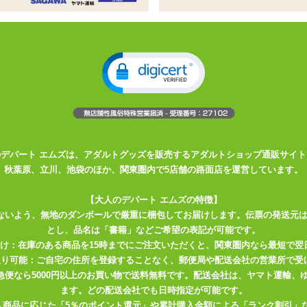
前立腺ローター
動する前立腺ローター
腸の奥までもぐるように刺激
て本体を洗うこともできます
ズも作成しているグッズメーカー、
『A-ONE 』
の前立腺ローターです。
いカーブを描いた持ち手と、 滑らかな波形を描く挿入部分で広範囲を
のデパート エムズは、アダルトグッズを販売するアダルトショップ通販サイト
秋葉原、立川、池袋のほか、関東圏内で5店舗の路面店を運営しています。
があります。 スーパーボール系の硬さがありますが、細長い部分など
能です。 材質的に水気の多いローションは弾きやすそうですので、 ク
【大人のデパート エムズの特徴】
を包み込むようなローションとあわせるのがオススメです。
ないよう、無地のダンボールで厳重に梱包してお届けします。伝票の発送元
とし、品名は「書籍」などご希望の表記が可能です。
脱可能です。電池式で使用電池は単4電池が1本。 スティックローター
届け：在庫のある商品を15時までにご注文いただくと、関東圏内なら最短で翌
て電池を入れてください。 電池ボックス内の白い紙は取り出したり捨
取り可能：ご自宅の住所を登録することなく、郵便局や配送会社の営業所で受
川急便なら5000円以上のお買い物で送料無料です。配送会社は、ヤマト運輸
ます。どの配送会社でも日時指定が可能です。
入商品に応じた「5％のポイント還元」や累計購入金額による「ランク割引」
。動作は振動が3段階で、ボタンを押すと弱で動作開始。 ボタンを押す