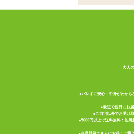
会陰と直腸を刺激する
ココがポイント
✓
長いスティックローターが広く振
✓
会陰を押さえつつ、細長い先端が
✓
非防水ですがローターを取り外し
オナホールのほか さまざまなアナルグッ
「プロクト」は傘の柄のようにぐるっと丸
同時に刺激します。
大人
本体表面はややペタペタして独特のにおい
はしならせたり180度折り曲げることも可
リーム状やゲル状など粘度が高めでグッズ
●バレずに安心：中身がわから
中央部分に入ったスティックローターは着
●最短で翌日にお
の電池ブタを開き、内側の紙の表記に従っ
●ご自宅以外でお受け
てたりしないようにしてください。
●5000円以上で送料無料：佐
●会員登録でさらにお得：ご購
電池ブタの小さなボタンが操作ボタンです