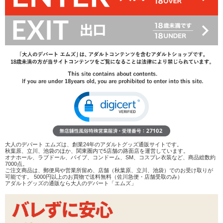
レビューを見る
検討リストへ追加
レビューを書く
商品へのお問い合わせ
カラー：
ブルー
ミント
ピンク
在庫状況：
販売終了
商品説明
大人のデパート エムズは、創業24年のアダルトグッズ通販サイトです。
秋葉原、立川、池袋のほか、関東圏内で5店舗の路面店を運営しています。
タマトイズより縞パン&ブラセットが登場です。
オナホール、ラブドール、バイブ、コンドーム、SM、コスプレ衣装など、商品総数約
7000点。
ご注文商品は、郵便局や営業所留め、店舗（秋葉原、立川、池袋）でのお受け取りが
可能です。 5000円以上のお買物で送料無料（佐川急便・店舗受取のみ）
ブラにはワイヤーは入っておらず、代わりにパットが入っておりま
アダルトグッズの通販なら大人のデパート「エムズ」
す。
サイドには穴も開いていますので不要であればパットを抜いたり入
れ替えたりすることもできます。