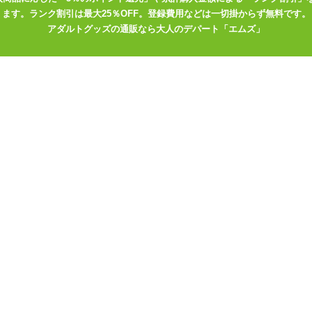
ます。ランク割引は最大25％OFF。登録費用などは一切掛からず無料です。
アダルトグッズの通販なら大人のデパート「エムズ」
 おもちゃのお勉強
佐倉絆のひとりえっち 「ソ
ぷにっとりあるディ
フティン リベロ リアルシリ
三尾やよいのディ
コンディルド」
負! 「アラブ」