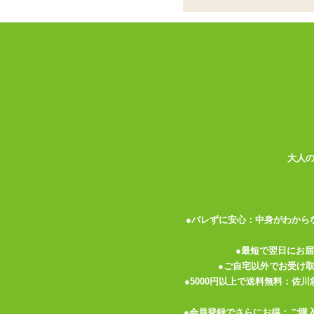
パートナーに全てをゆだねるSMプレイ。
りこエックス)」は安全かつアグレッシブ
SMグッズシリーズです。
「虜X 真鍮張型2穴責め」は真鍮のずし
一つで2穴を同時に責めるのではなく左右
真鍮製なので強度は抜群。曲がることもな
が連なったアナルパールのような形状をし
大人
も難しくはないと思います。
対して反対側は先端に1つだけボールの付
あげるのに向いた形状をしています。金属
●バレずに安心：中身がわから
楽しめるでしょう。
●最短で翌日にお
シリコン製と異なりローションの乗り方も
●ご自宅以外でお受け
ってから挿入しましょう。ちょっとやそっ
●5000円以上で送料無料：佐
●会員登録でさらにお得：ご購