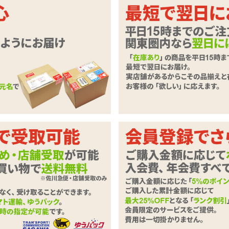
で 冷たく硬い感触がイイ!