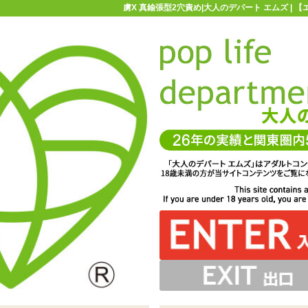
虜X 真鍮張型2穴責め|大人のデパート エムズ |
お買い物ガイド
お問い合わせ
マ
Mグッズ
虜X 真鍮張型2穴責め
あしらわれています。膣にもアナルにも使えます
上げる豊富なバリエーションを実現した虜シリーズ
珠形状。アナルパールを思わせる形状です
全長24.0cm、最大径3.0cm
高級感のあるケース入り