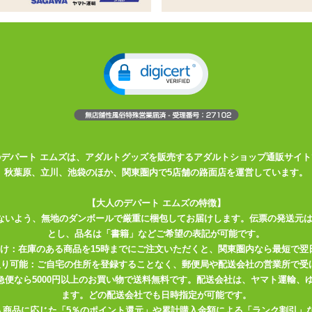
だからこそ、使う道具にも頑丈さと信頼性を求めたいところ。「虜X(と
にSMを楽しみたい、あなたのその気持ちをどちらも満たすことができる
っとした重みがたまらないディルドです。『2穴責め』とありますがこれ
2つの形状で責められるというアイテムになっています。
く、その形を維持したまま腸内をグリグリと刺激します。片側はボール
ており、最大径でもおよそ3cm。ある程度慣れた方なら全て納めること
のデパート エムズは、アダルトグッズを販売するアダルトショップ通販サイト
秋葉原、立川、池袋のほか、関東圏内で5店舗の路面店を運営しています。
いたタイプ。こちらは出し入れするよりも前立腺をグリグリと刺激して
【大人のデパート エムズの特徴】
製ならではのひんやりとした感触も相まって、いつもとは異なる快感が
ないよう、無地のダンボールで厳重に梱包してお届けします。伝票の発送元
とし、品名は「書籍」などご希望の表記が可能です。
届け：在庫のある商品を15時までにご注文いただくと、関東圏内なら最短で翌
あまりよくないため、お使いいただく際はいつも以上にローションを塗
取り可能：ご自宅の住所を登録することなく、郵便局や配送会社の営業所で受
との刺激では物足りなくなってしまった方にオススメです。
川急便なら5000円以上のお買い物で送料無料です。配送会社は、ヤマト運輸
ます。どの配送会社でも日時指定が可能です。
入商品に応じた「5％のポイント還元」や累計購入金額による「ランク割引」