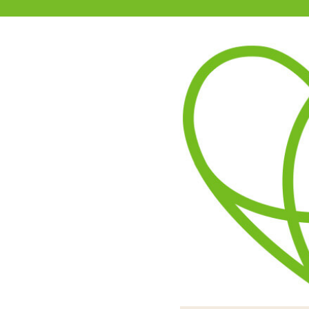
11-15時まで受付
0120-361-969
(土日祝休)
商品を探す
ヘルプ
アダルトグッズ通販「エムズ」TOP
S
虜X 真鍮張型2穴責め
3.67
レビューを見る（3）
片側には大きな玉が
SMプレイを盛り
もう片方は連