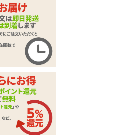
虜X 真鍮張型2穴責
商品名
め
商品コード
SM-0847
メーカー価
6,600
円(税込)
格
購入価格
5,588
円(税込)
ポイント
254P
カテゴリ
SMグッズ
本体サイ
全長24cm
ズ・容量
素材・成分
真鍮
この商品について問い合わせ