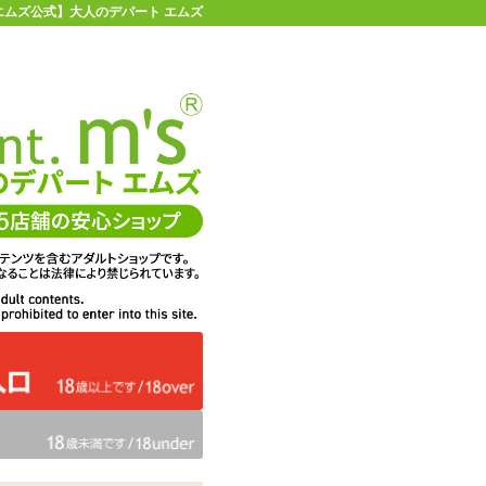
 【エムズ公式】大人のデパート エムズ
店舗情報・地図
お買い物ガイド
ヘルプ
お問い合わせ
0
イページ
カゴを見る
在庫状況：
販売終了
15%OFF
メーカー価格：
6,600
円(税込)
5,588
エムズ価格：
円(税込)
254P
ポイント：